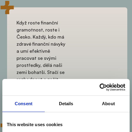
Když roste finanční
gramotnost, roste i
Česko. Každý, kdo má
zdravé finanční návyky
a umí efektivně
pracovat se svými
prostředky, dělá naši
zemi bohatší. Stačí se
rozhodnout a začít.
Romana Brzobohatá
Finanční poradce
Consent
Details
About
This website uses cookies