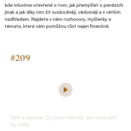
kde mluvíme otevřeně o tom, jak přemýšlet o penězích
jinak a jak díky nim žít svobodněji, vědoměji a s větším
nadhledem. Najdete v něm rozhovory, myšlenky a
témata, která vám pomůžou růst nejen finančně.
#
209
Děti a peníze: Co jsme neznali, ale naše děti
by měly