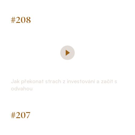
#
208
Jak překonat strach z investování a začít s
odvahou
#
207