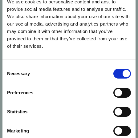
We use cookies to personalise content and ads, to
Moje práce pro mě
provide social media features and to analyse our traffic.
znamená svobodu,
We also share information about your use of our site with
zodpovědnost a smysl.
our social media, advertising and analytics partners who
Baví mě propojovat
may combine it with other information that you’ve
finance s osobním
provided to them or that they’ve collected from your use
rozvojem a pomáhat
of their services.
lidem dělat
rozhodnutí, díky
Consent
kterým se jim žije
Necessary
Selection
lehčeji a jistěji. Každý
den vidím, jak i malé
změny v přístupu k
Preferences
financím dokážou
změnit život. Baví mě,
Statistics
že se tu můžu rozvíjet
a zároveň pomáhat
druhým růst.
Marketing