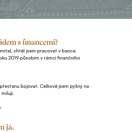
lidem s financemi?
mítal, chtěl jsem pracovat v bance.
 roku 2019 působím v rámci finančního
 přestanu bojovat. Celkově jsem pyšný na
miluji.
.
u já.