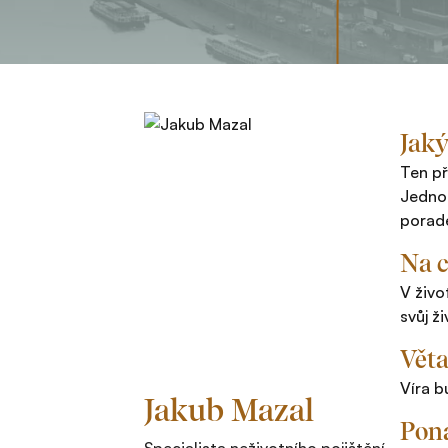
Jaký
Ten př
Jednoh
porade
Na c
V živo
svůj ž
Věta
Víra b
Jakub Mazal
Pona