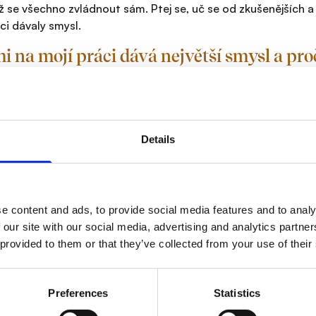
 se všechno zvládnout sám. Ptej se, uč se od zkušenějších a 
ci dávaly smysl.
i na mojí práci dává největší smysl a pro
vé specializaci na neživotní pojištění – od pojištění majet
ní nebo podnikatelské pojištění – se mohu plně věnovat anal
livých pojistek. Klientům tím ušetřím nejen peníze, ale hlavn
ní lidem = důvod proč bych svoji práci neměnil.
Details
kými lidmi si nejvíce sednu a proč?
i, kteří dokáži ocenit moji práci, ví, že pro ně připravuji nejl
. Jde o vzájemný respekt a důvěru.
e content and ads, to provide social media features and to analy
 je můj „signature“ style, když jde o práci
 our site with our social media, advertising and analytics partn
 provided to them or that they’ve collected from your use of their
ělám přesně to, co bych si přál pro sebe: pomáhám lidem mít 
 na míru a vyhnout se zbytečným chybám, které mohou stát de
 přehledné a že má opravdu fungovat ve chvíli, kdy ho klient
Preferences
Statistics
všude se semnou můžete potkat naživo?