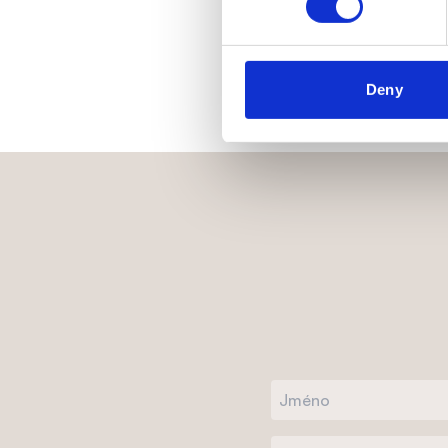
Osobně
Možn
Deny
Ano, v