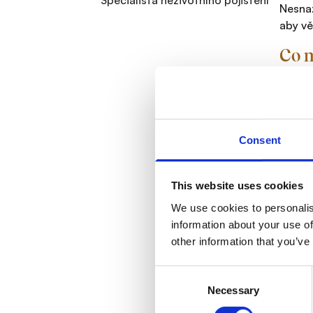
Specialista neživotního pojištění
Nesnaž
aby vě
Co m
Díky s
cestov
jednot
pomáhá
Consent
S ja
S lidm
This website uses cookies
získat
We use cookies to personalis
Jaký
information about your use of
other information that you’ve
Dnes d
řešení
Consent
jasné,
Necessary
Selection
Kde 