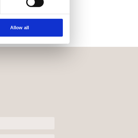
v rámci celé republiky.
Allow all
, online schůzky.