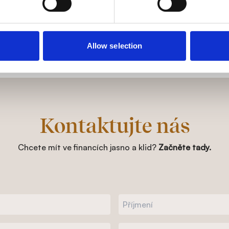
 určitě Brno, Moravská Třebová a ve výjimečných případech 
ost i spolupráce online?
Allow selection
ětšinu své práce řeším s klientky online - po emailu, telefonu
Kontaktujte nás
Chcete mít ve financích jasno a klid?
Začněte tady.