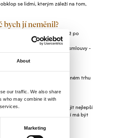
obklop se lidmi, kterým záleží na tom,
č bych jí neměnil?
ku, domácnosti a odpovědnosti až po
ýze, srovnání a optimalizaci
ě starosti a správně nastavené smlouvy -
About
epší řešení, které mohou na pojistném trhu
se our traffic. We also share
.
ers who may combine it with
 services.
ve svých pojistkách jasno, najít nejlepší
sítky tisíc. Věřím, že pojištění má být
 potřebuje
Marketing