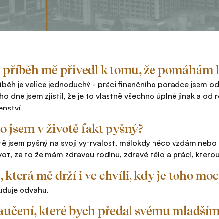
 příběh mě přivedl k tomu, že pomáhám 
íběh je velice jednoduchý - práci finančního poradce jsem od
o dne jsem zjistil, že je to vlastně všechno úplně jinak a od
nství.
o jsem v životě fakt pyšný?
tě jsem pyšný na svoji vytrvalost, málokdy něco vzdám nebo
ivot, za to že mám zdravou rodinu, zdravé tělo a práci, kterou 
, která mě drží i ve chvíli, kdy je toho moc
uduje odvahu.
učení, které bych předal svému mladším