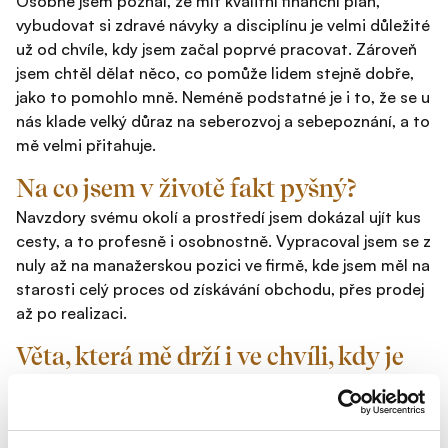
Osobně jsem poznal, že mít kvalitní finanční plán,
vybudovat si zdravé návyky a disciplínu je velmi důležité
už od chvíle, kdy jsem začal poprvé pracovat. Zároveň
jsem chtěl dělat něco, co pomůže lidem stejně dobře,
jako to pomohlo mně. Neméně podstatné je i to, že se u
nás klade velký důraz na seberozvoj a sebepoznání, a to
mě velmi přitahuje.
Na co jsem v životě fakt pyšný?
Navzdory svému okolí a prostředí jsem dokázal ujít kus
cesty, a to profesně i osobnostně. Vypracoval jsem se z
nuly až na manažerskou pozici ve firmě, kde jsem měl na
starosti celý proces od získávání obchodu, přes prodej
až po realizaci.
Věta, která mě drží i ve chvíli, kdy je
toho moc.
Važ si toho, co všechno máš a co jsi dokázal, protože
to není samozřejmost. A přestaň si stěžovat.