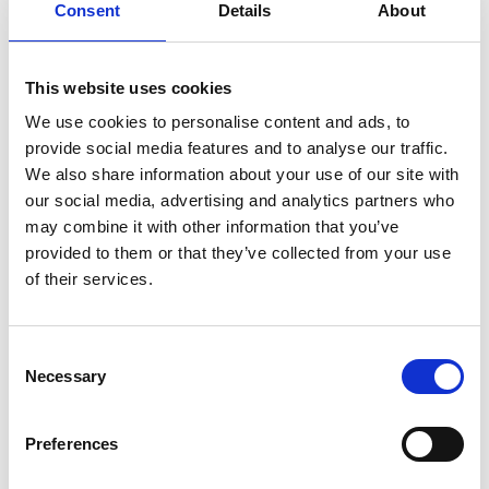
Consent
Details
About
Ponaučení, které bych předal svému
mladšímu já.
This website uses cookies
Budování kontaktů a opečovávání vztahů je velmi
We use cookies to personalise content and ads, to
důležitá věc, kterou musíš dělat už od mladých let.
provide social media features and to analyse our traffic.
Vnímej to, jak na lidi působíš, protože v čase to bude
We also share information about your use of our site with
mít pozitivní nebo negativní efekt.
our social media, advertising and analytics partners who
Co mi na mojí práci dává největší
may combine it with other information that you’ve
provided to them or that they’ve collected from your use
smysl a proč bych jí neměnil?
of their services.
Největší smysl mi dává zpětná vazba od klientů, kteří
díky naší spolupráci objevili nové možnosti a mohli si
finance nastavit správně nebo ještě lépe, pokud už
Consent
nějaký základ měli. Každý je na jiné úrovni, a o to víc si
Necessary
Selection
cením toho momentu, kdy je na konci vidět jejich
spokojenost, pocit jistoty a vědomí, že se díky tomu
Preferences
posunuli blíž ke svým snům.