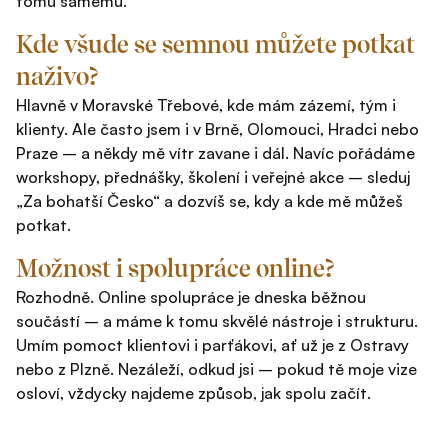
tomu samému.
Kde všude se semnou můžete potkat
naživo?
Hlavně v Moravské Třebové, kde mám zázemí, tým i
klienty. Ale často jsem i v Brně, Olomouci, Hradci nebo
Praze – a někdy mě vítr zavane i dál. Navíc pořádáme
workshopy, přednášky, školení i veřejné akce – sleduj
„Za bohatší Česko“ a dozvíš se, kdy a kde mě můžeš
potkat.
Možnost i spolupráce online?
Rozhodně. Online spolupráce je dneska běžnou
součástí – a máme k tomu skvělé nástroje i strukturu.
Umím pomoct klientovi i parťákovi, ať už je z Ostravy
nebo z Plzně. Nezáleží, odkud jsi – pokud tě moje vize
osloví, vždycky najdeme způsob, jak spolu začít.