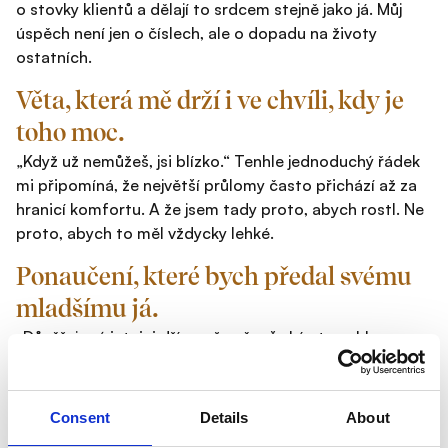
o stovky klientů a dělají to srdcem stejně jako já. Můj
úspěch není jen o číslech, ale o dopadu na životy
ostatních.
Věta, která mě drží i ve chvíli, kdy je
toho moc.
„Když už nemůžeš, jsi blízko.“ Tenhle jednoduchý řádek
mi připomíná, že největší průlomy často přichází až za
hranicí komfortu. A že jsem tady proto, abych rostl. Ne
proto, abych to měl vždycky lehké.
Ponaučení, které bych předal svému
mladšímu já.
„Důvěřuj svý intuici dřív, než začneš sbírat souhlas
okolí.“ Spoustu let jsem hledal potvrzení zvenčí. Dneska
už vím, že největší síla je uvnitř – v tom, co cítíš, že máš
dělat. Když to děláš opravdově, výsledky přijdou.
Consent
Details
About