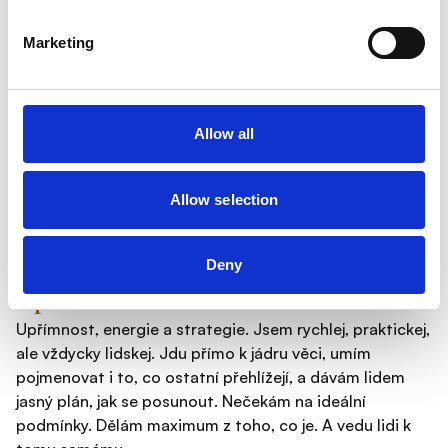
ale v očích lidí, kteří začali věřit v sebe.
S jakými lidmi si nejvíce sednu a
Marketing
proč?
S lidma, co chtějí od života víc. Ne nutně víc peněz, ale
víc smyslu, svobody, příležitostí. Miluju pracovat s těmi,
Allow all
co jsou otevření, nehraju si na nic a jdou si za svým, i
když to bolí. Nezáleží mi na tom, jestli jsi introvert nebo
Allow selection
extrovert. Záleží mi, jestli to myslíš vážně a jsi ochotný
růst.
Jaký je můj „signature“ style, když jde
Deny
o práci.
Upřímnost, energie a strategie. Jsem rychlej, praktickej,
ale vždycky lidskej. Jdu přímo k jádru věci, umím
pojmenovat i to, co ostatní přehlížejí, a dávám lidem
jasný plán, jak se posunout. Nečekám na ideální
podmínky. Dělám maximum z toho, co je. A vedu lidi k