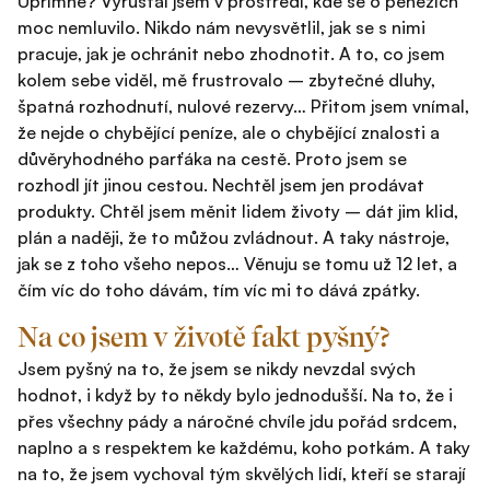
Upřímně? Vyrůstal jsem v prostředí, kde se o penězích
moc nemluvilo. Nikdo nám nevysvětlil, jak se s nimi
pracuje, jak je ochránit nebo zhodnotit. A to, co jsem
kolem sebe viděl, mě frustrovalo – zbytečné dluhy,
špatná rozhodnutí, nulové rezervy… Přitom jsem vnímal,
že nejde o chybějící peníze, ale o chybějící znalosti a
důvěryhodného parťáka na cestě. Proto jsem se
rozhodl jít jinou cestou. Nechtěl jsem jen prodávat
produkty. Chtěl jsem měnit lidem životy – dát jim klid,
plán a naději, že to můžou zvládnout. A taky nástroje,
jak se z toho všeho nepos… Věnuju se tomu už 12 let, a
čím víc do toho dávám, tím víc mi to dává zpátky.
Na co jsem v životě fakt pyšný?
Jsem pyšný na to, že jsem se nikdy nevzdal svých
hodnot, i když by to někdy bylo jednodušší. Na to, že i
přes všechny pády a náročné chvíle jdu pořád srdcem,
naplno a s respektem ke každému, koho potkám. A taky
na to, že jsem vychoval tým skvělých lidí, kteří se starají