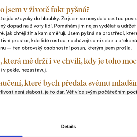
o jsem v životě fakt pyšná?
 že jdu vždycky do hloubky. Že jsem se nevydala cestou povrc
ný dopad na životy lidí. Pomáhám jim nejen vydělat a udržet 
té, jak chtějí žít a kam směřují. Jsem pyšná na prostředí, k
ativní prostor, kde lidé rostou, nacházejí sami sebe a překonáv
u – ten obrovský osobnostní posun, kterým jsem prošla.
, která mě drží i ve chvíli, kdy je toho moc
si v pekle, nezastavuj.
učení, které bych předala svému mladší
tlivost není slabost, je to dar. Věř více svým počátečním po
o, co hledáš venku, už dávno máš v sobě.
i na mojí práci dává největší smysl a pro
ntů to byl vždy ten moment úlevy, porozumění a dodání síly, že
Details
í informací tak, že i lidé, pro které je téma peněz a porozumě
kované, tomu najednou rozumí. Protože jsem ale viděla, jak 