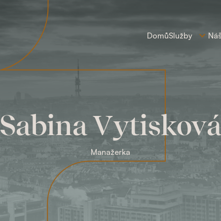
Domů
Služby
Ná
Sabina Vytiskov
Manažerka