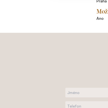
Praha
Možn
Ano