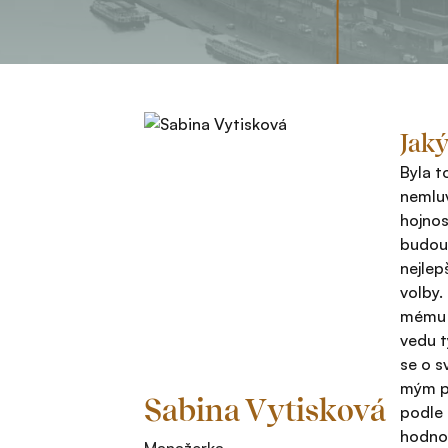
Jaký
Byla t
nemluv
hojnos
budouc
nejlep
volby.
mému v
vedu t
se o s
mým po
Sabina Vytisková
podle 
hodnot