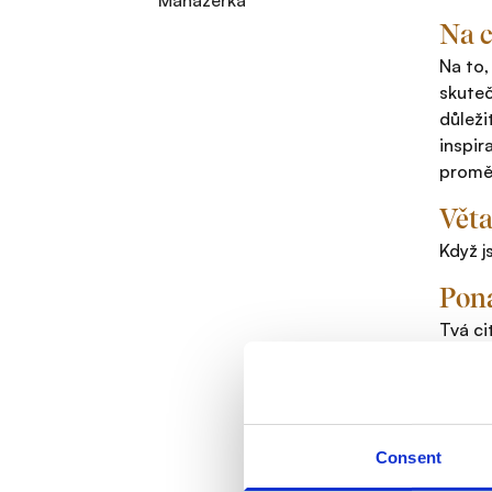
Manažerka
Na c
Na to,
skuteč
důleži
inspir
proměn
Věta
Když j
Pona
Tvá ci
Všechn
Co m
U klie
Consent
Předán
kompli