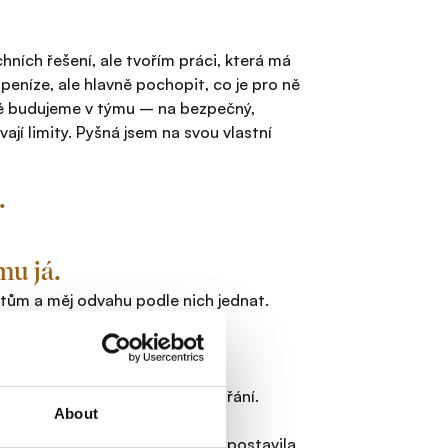
hních řešení, ale tvořím práci, která má
peníze, ale hlavně pochopit, co je pro ně
teré budujeme v týmu – na bezpečný,
ají limity. Pyšná jsem na svou vlastní
.
mu já.
citům a měj odvahu podle nich jednat.
č bych jí neměnila?
 je možné si splnit své cíle a přání.
About
ní finančního trhu cizí, nebo
málo lidem 1:1 mohu pomoci já, postavila