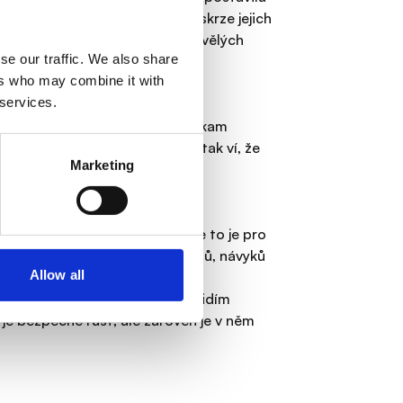
ým vedením daří. Provázím je skrze jejich
které nám dovolují dosahovat skvělých
se our traffic. We also share
ers who may combine it with
 services.
ejí, ale důležité je, že pro to, kam
nspirují ostatní. A kdo mě zná, tak ví, že
Marketing
.
ikdy nikomu neřekl/a. Myslím, že to je pro
lienty při komunikaci jejich cílů, návyků
Allow all
ě to, co dělá každého člověka
 Umím velmi dobře naslouchat. Vidím
m je bezpečné růst, ale zároveň je v něm