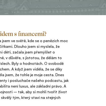
lidem s financemi?
la jsem ve světě, kde se o penězích moc
itkami. Dlouho jsem si myslela, že
 mi děti, začala jsem přemýšlet o
ě, v důvěře, s jistotou, že dělám to
 číslech. Byly o hodnotách. O svobodě
achem. A když jsem viděla, že se díky
a jsem, že tohle je moje cesta. Dnes
ienty i posluchače našeho podcastu, jak
bilita není luxus, ale základní právo. A
ojnosti – tak, aby si mohli tvořit život
skvělý tým, který staví na stejných