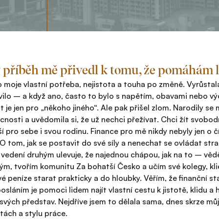
 příběh mě přivedl k tomu, že pomáhám 
o moje vlastní potřeba, nejistota a touha po změně. Vyrůsta
ilo – a když ano, často to bylo s napětím, obavami nebo výč
t je jen pro „někoho jiného“. Ale pak přišel zlom. Narodily se
nosti a uvědomila si, že už nechci přežívat. Chci žít svobodn
ší pro sebe i svou rodinu. Finance pro mě nikdy nebyly jen o
 O tom, jak se postavit do své síly a nenechat se ovládat str
edení druhým ulevuje, že najednou chápou, jak na to – věděl
ým, tvořím komunitu Za bohatší Česko a učím své kolegy, kl
vé peníze starat prakticky a do hloubky. Věřím, že finanční sta
sláním je pomoci lidem najít vlastní cestu k jistotě, klidu a h
svých představ. Nejdříve jsem to dělala sama, dnes skrze můj 
ách a stylu práce.