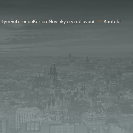
š tým
Reference
Kariéra
Novinky a vzdělávání
Kontakt
á