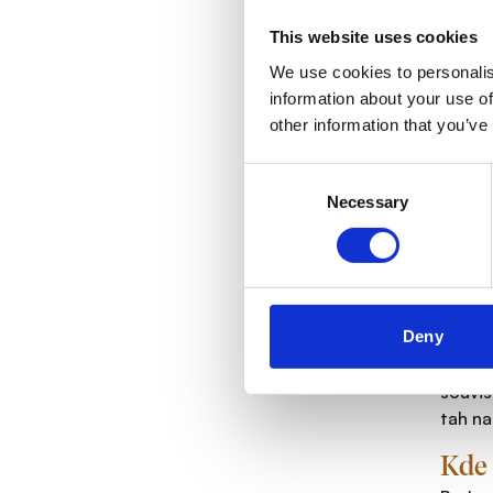
jsem n
This website uses cookies
silné 
We use cookies to personalis
výsled
information about your use of
S ja
other information that you’ve
Mám rá
Consent
směřuj
Necessary
Selection
nejrad
Jaký
Jedna 
mě nap
Deny
nebo p
jedine
souvis
tah na
Kde 