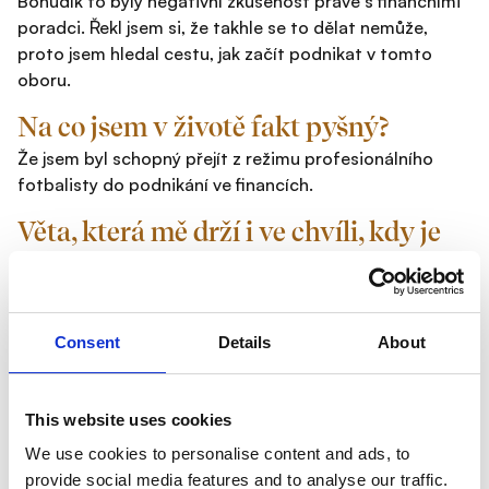
Bohudík to byly negativní zkušenost právě s finančními
poradci. Řekl jsem si, že takhle se to dělat nemůže,
proto jsem hledal cestu, jak začít podnikat v tomto
oboru.
Na co jsem v životě fakt pyšný?
Že jsem byl schopný přejít z režimu profesionálního
fotbalisty do podnikání ve financích.
Věta, která mě drží i ve chvíli, kdy je
toho moc.
Když nejde o život, všechno se dá zvládnout.
Ponaučení, které bych předal svému
Consent
Details
About
mladšímu já.
Začni se o své peníze radit s profesionálem hned, jak je
This website uses cookies
začneš vydělávat.
We use cookies to personalise content and ads, to
Co mi na mojí práci dává největší
provide social media features and to analyse our traffic.