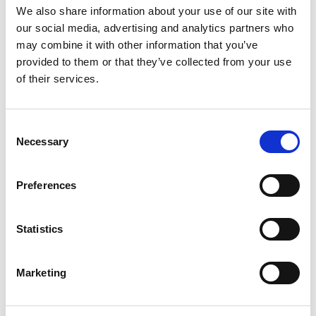
We also share information about your use of our site with
smysl a proč bych jí neměnil?
our social media, advertising and analytics partners who
Lidé přichází k uvědoměním, na které by bez mé pomoci
may combine it with other information that you’ve
nepřišli. Zhodnocuji jejich peníze a chráním jim také
provided to them or that they’ve collected from your use
zdroj příjmu. Díky podnikání mám větší svobodu a řídím
of their services.
si čas podle sebe.
S jakými lidmi si nejvíce sednu a
Consent
proč?
Necessary
Selection
S pozitivními lidmi, kteří vědí, co od života chtějí. Pokud
jsou sportovně založený, tak je to velké plus, protože
Preferences
díky pohybu a práci na sobě se snaží zdokonalovat a já
to mám stejně.
Statistics
Jaký je můj „signature“ style, když jde
o práci.
Marketing
Určitě je to přátelský a osobní přístup. Dost si potrpím
na důkladné analýze a vytvoření finančního plánu na