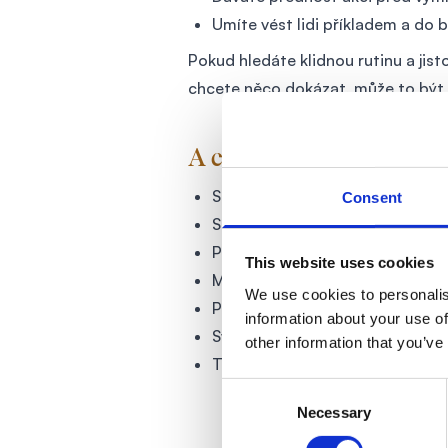
Umíte vést lidi příkladem a do b
Pokud hledáte klidnou rutinu a jistot
chcete něco dokázat, může to být 
A co vám nabízíme?
Smysluplnou práci – měníte život
Consent
Silné zázemí, podporu a mento
Podporu v rozvoji osobním, kariér
This website uses cookies
Možnost stát se spolumajitelem
We use cookies to personalis
Pomoc se sestavením týmu a otev
information about your use of
Svobodu v rozhodování a flexibi
other information that you’ve
Transparentní prostředí a fér
Consent
Necessary
Selection