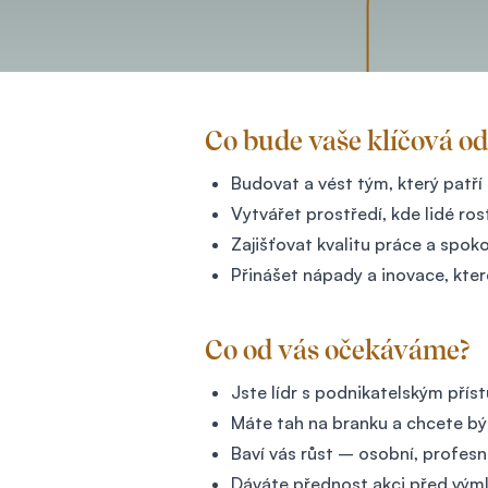
Co bude vaše klíčová o
Budovat a vést tým, který patří
Vytvářet prostředí, kde lidé r
Zajišťovat kvalitu práce a spoko
Přinášet nápady a inovace, kte
Co od vás očekáváme?
Jste lídr s podnikatelským při
Máte tah na branku a chcete být
Baví vás růst – osobní, profesní 
Dáváte přednost akci před vý