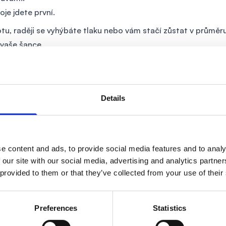
oje jdete první.
u, raději se vyhýbáte tlaku nebo vám stačí zůstat v průmě
vaše šance.
Details
y klientů i svůj vlastní.
ra po ruce.
ním i finančním.
 a akcionářem.
e content and ads, to provide social media features and to analy
ření vlastní pobočky.
 our site with our social media, advertising and analytics partn
litu – záleží na výsledku, ne na odpracovaných hodinách.
 provided to them or that they’ve collected from your use of their
ovou odměnu – vedoucí poboček u nás obvykle vydělávají 20
Preferences
Statistics