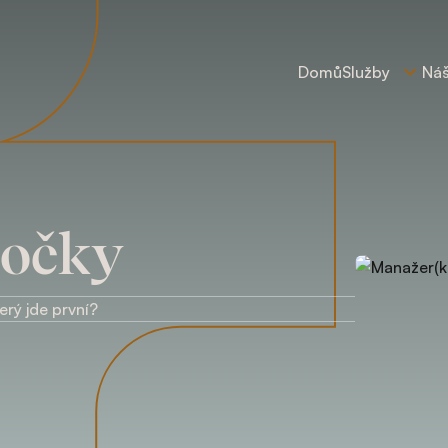
Domů
Služby
Ná
bočky
erý jde první?