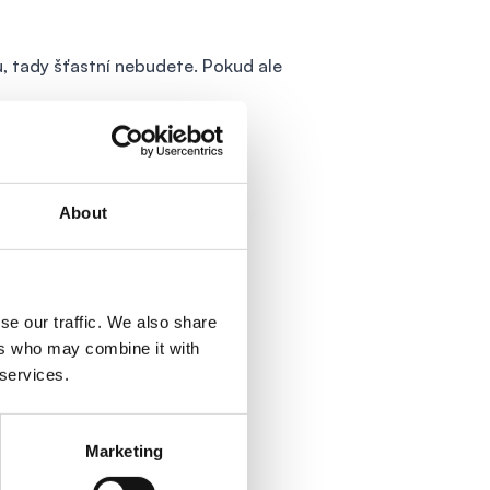
ru, tady šťastní nebudete. Pokud ale
About
se our traffic. We also share
ers who may combine it with
 services.
8 000 – 422 000 Kč měsíčně.
Marketing