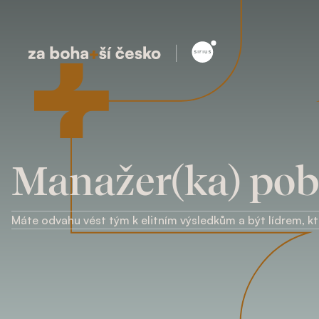
Manažer(ka) po
Máte odvahu vést tým k elitním výsledkům a být lídrem, kt