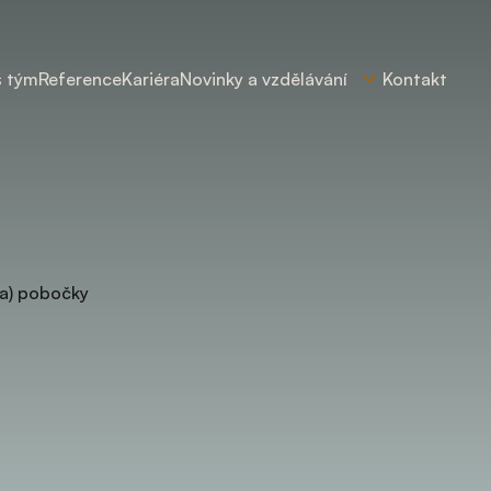
š tým
Reference
Kariéra
Novinky a vzdělávání
Kontakt