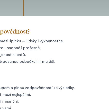
dpovědnost?
 mezi špičku – lidsky i výkonnostně.
ostou osobně i profesně.
jenost klientů.
ré posunou pobočku i firmu dál.
́stupem a plnou zodpovědností za výsledky.
 mezi nejlepšími.
i finanční.
mluvami.